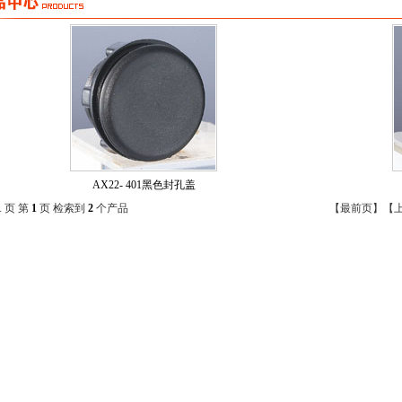
AX22- 401黑色封孔盖
1
页 第
1
页 检索到
2
个产品
【最前页】【