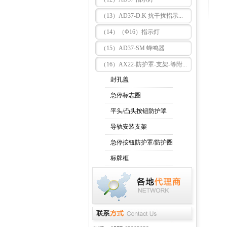
（13）AD37-D.K 抗干扰指示...
（14）（Φ16）指示灯
（15）AD37-SM 蜂鸣器
（16）AX22-防护罩-支架-等附...
封孔盖
急停标志圈
平头/凸头按钮防护罩
导轨安装支架
急停按钮防护罩/防护圈
标牌框