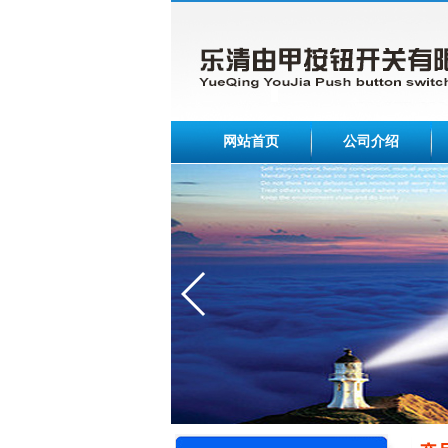
网站首页
公司介绍