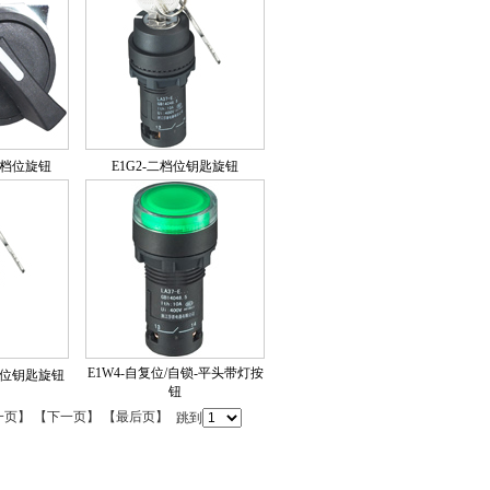
三档位旋钮
E1G2-二档位钥匙旋钮
E1W4-自复位/自锁-平头带灯按
档位钥匙旋钮
钮
页】 【
下一页
】 【
最后页
】
跳到