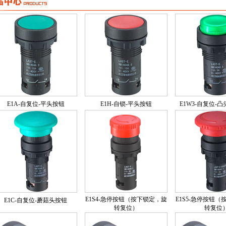
E1A-自复位-平头按钮
E1H-自锁-平头按钮
E1W3-自复位-
E1S4-急停按钮（按下锁定，旋
E1S5-急停按钮
E1C-自复位-蘑菇头按钮
转复位）
转复位